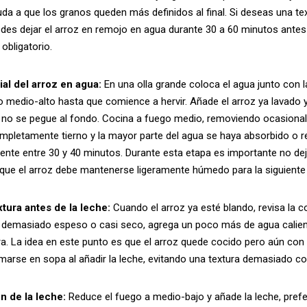
da a que los granos queden más definidos al final. Si deseas una t
des dejar el arroz en remojo en agua durante 30 a 60 minutos antes 
obligatorio.
ial del arroz en agua:
En una olla grande coloca el agua junto con la
go medio-alto hasta que comience a hervir. Añade el arroz ya lavado 
 no se pegue al fondo. Cocina a fuego medio, removiendo ocasional
mpletamente tierno y la mayor parte del agua se haya absorbido o r
te entre 30 y 40 minutos. Durante esta etapa es importante no dej
que el arroz debe mantenerse ligeramente húmedo para la siguiente
xtura antes de la leche:
Cuando el arroz ya esté blando, revisa la c
tá demasiado espeso o casi seco, agrega un poco más de agua calie
ra. La idea en este punto es que el arroz quede cocido pero aún con s
marse en sopa al añadir la leche, evitando una textura demasiado c
n de la leche:
Reduce el fuego a medio-bajo y añade la leche, prefer