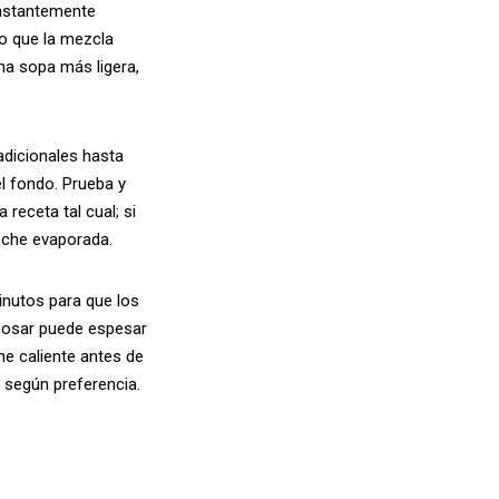
nstantemente
do que la mezcla
na sopa más ligera,
dicionales hasta
l fondo. Prueba y
 receta tal cual; si
eche evaporada.
inutos para que los
eposar puede espesar
che caliente antes de
e según preferencia.