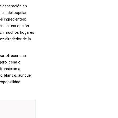
e generación en
cia del popular
s ingredientes:
ten en una opción
ir. En muchos hogares
ez alrededor de la
por ofrecer una
gero, cena o
transición a
so
blanco
, aunque
especialidad