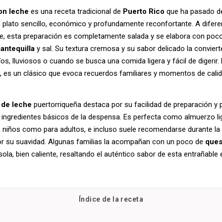
on leche
es una receta tradicional de
Puerto Rico
que ha pasado d
plato sencillo, económico y profundamente reconfortante. A diferen
ce, esta preparación es completamente salada y se elabora con poco
antequilla
y sal. Su textura cremosa y su sabor delicado la convier
fríos, lluviosos o cuando se busca una comida ligera y fácil de diger
, es un clásico que evoca recuerdos familiares y momentos de calid
 de leche
puertorriqueña destaca por su facilidad de preparación y 
 ingredientes básicos de la despensa. Es perfecta como almuerzo li
 niños como para adultos, e incluso suele recomendarse durante la 
or su suavidad. Algunas familias la acompañan con un poco de
que
sola, bien caliente, resaltando el auténtico sabor de esta entrañable 
Índice de la receta