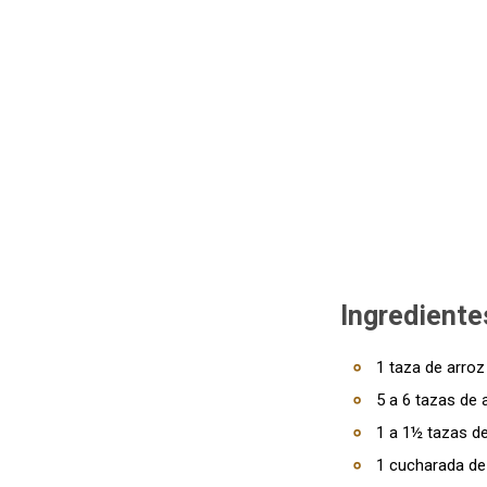
Ingrediente
1 taza de arro
5 a 6 tazas de 
1 a 1½ tazas de
1 cucharada de