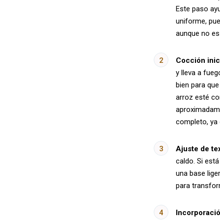
Este paso ayu
uniforme, pue
aunque no es 
Cocción inic
y lleva a fue
bien para que
arroz esté co
aproximadamen
completo, ya 
Ajuste de te
caldo. Si es
una base lige
para transfor
Incorporació