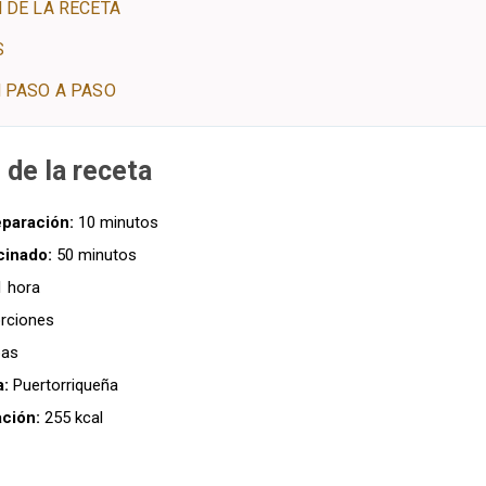
 DE LA RECETA
S
 PASO A PASO
 de la receta
paración:
10 minutos
cinado:
50 minutos
 hora
rciones
as
a:
Puertorriqueña
ación:
255 kcal