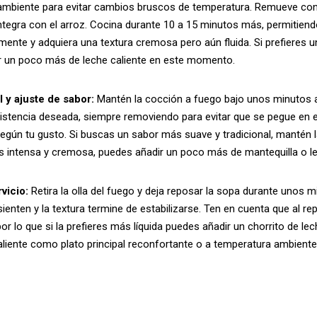
ambiente para evitar cambios bruscos de temperatura. Remueve co
ntegra con el arroz. Cocina durante 10 a 15 minutos más, permitien
mente y adquiera una textura cremosa pero aún fluida. Si prefieres u
r un poco más de leche caliente en este momento.
l y ajuste de sabor:
Mantén la cocción a fuego bajo unos minutos a
sistencia deseada, siempre removiendo para evitar que se pegue en e
según tu gusto. Si buscas un sabor más suave y tradicional, mantén la
s intensa y cremosa, puedes añadir un poco más de mantequilla o l
vicio:
Retira la olla del fuego y deja reposar la sopa durante unos m
ienten y la textura termine de estabilizarse. Ten en cuenta que al r
or lo que si la prefieres más líquida puedes añadir un chorrito de le
 caliente como plato principal reconfortante o a temperatura ambient