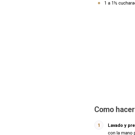
1 a 1½ cucharad
Como hacer 
Lavado y pre
con la mano p