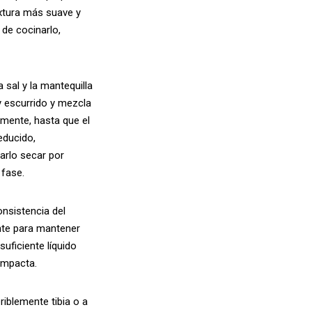
extura más suave y
de cocinarlo,
 sal y la mantequilla
y escurrido y mezcla
mente, hasta que el
educido,
arlo secar por
 fase.
onsistencia del
nte para mantener
uficiente líquido
ompacta.
iblemente tibia o a