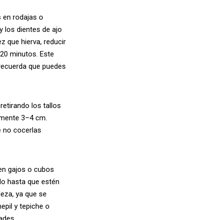
s en rodajas o
 los dientes de ajo
ez que hierva, reducir
–20 minutos. Este
 recuerda que puedes
retirando los tallos
damente 3–4 cm.
e no cocerlas
en gajos o cubos
olo hasta que estén
deza, ya que se
epil y tepiche o
ades.