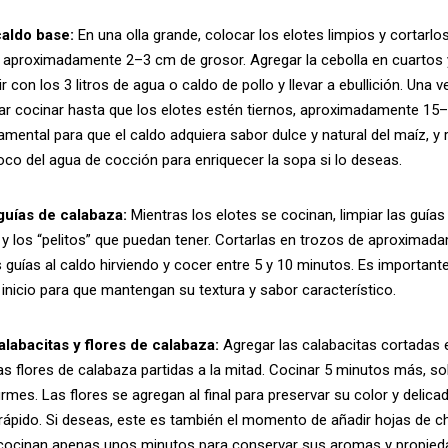
caldo base:
En una olla grande, colocar los elotes limpios y cortarlo
aproximadamente 2–3 cm de grosor. Agregar la cebolla en cuartos y
r con los 3 litros de agua o caldo de pollo y llevar a ebullición. Una v
jar cocinar hasta que los elotes estén tiernos, aproximadamente 15
mental para que el caldo adquiera sabor dulce y natural del maíz, y
oco del agua de cocción para enriquecer la sopa si lo deseas.
guías de calabaza:
Mientras los elotes se cocinan, limpiar las guías 
y los “pelitos” que puedan tener. Cortarlas en trozos de aproxima
s guías al caldo hirviendo y cocer entre 5 y 10 minutos. Es important
inicio para que mantengan su textura y sabor característico.
alabacitas y flores de calabaza:
Agregar las calabacitas cortadas 
as flores de calabaza partidas a la mitad. Cocinar 5 minutos más, s
irmes. Las flores se agregan al final para preservar su color y delica
ápido. Si deseas, este es también el momento de añadir hojas de ch
 cocinan apenas unos minutos para conservar sus aromas y propied