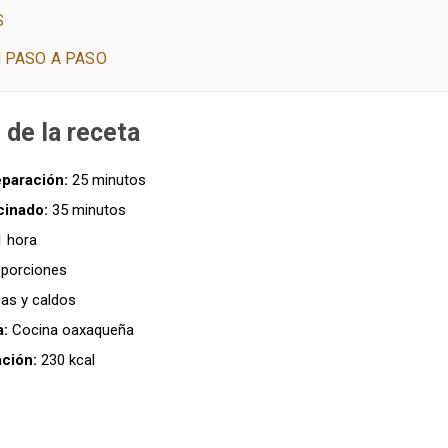
S
 PASO A PASO
 de la receta
paración:
25 minutos
cinado:
35 minutos
 hora
porciones
as y caldos
a:
Cocina oaxaqueña
ación:
230 kcal