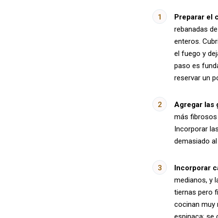
Preparar el 
rebanadas de 
enteros. Cubri
el fuego y de
paso es funda
reservar un p
Agregar las 
más fibrosos 
Incorporar la
demasiado al 
Incorporar c
medianos, y l
tiernas pero f
cocinan muy r
espinaca; se