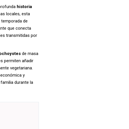
a profunda
historia
rbas locales, esta
En temporada de
tante que conecta
les transmitidas por
ochoyotes
de masa
es permiten añadir
mente vegetariana.
, económica y
familia durante la