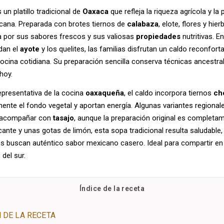
 un platillo tradicional de
Oaxaca
que refleja la riqueza agrícola y l
cana. Preparada con brotes tiernos de
calabaza
, elote, flores y hie
ca por sus sabores frescos y sus valiosas
propiedades
nutritivas. 
dan el
ayote
y los quelites, las familias disfrutan un caldo reconfor
cina cotidiana. Su preparación sencilla conserva técnicas ancestra
hoy.
epresentativa de la cocina
oaxaqueña
, el caldo incorpora tiernos
ch
nte el fondo vegetal y aportan energía. Algunas variantes regional
acompañar con
tasajo
, aunque la preparación original es completa
cante y unas gotas de limón, esta sopa tradicional resulta saludable
s buscan auténtico sabor mexicano casero. Ideal para compartir en 
del sur.
Índice de la receta
 DE LA RECETA