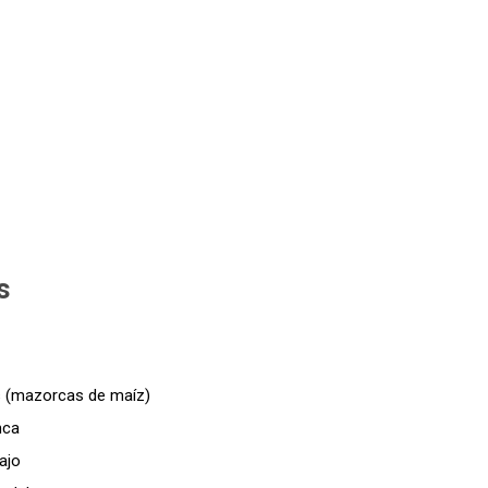
s
os (mazorcas de maíz)
nca
ajo