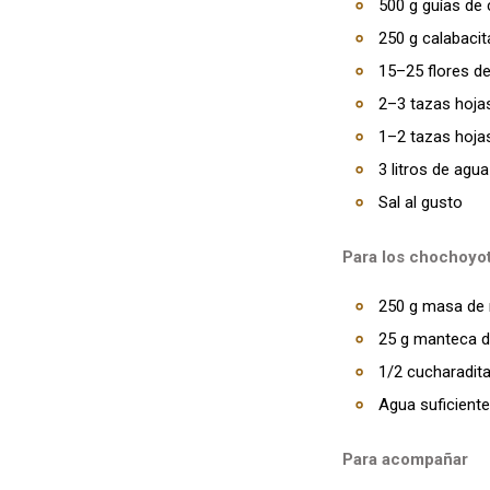
500 g guías de
250 g calabacit
15–25 flores d
2–3 tazas hojas
1–2 tazas hojas
3 litros de agua
Sal al gusto
Para los chochoyot
250 g masa de m
25 g manteca d
1/2 cucharadita
Agua suficient
Para acompañar