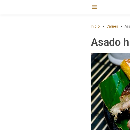
Inicio
Carnes
Asa
Asado h