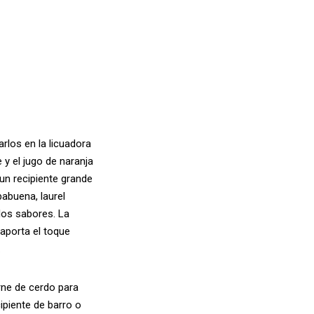
rlos en la licuadora
e y el jugo de naranja
un recipiente grande
babuena, laurel
los sabores. La
 aporta el toque
.
rne de cerdo para
ipiente de barro o