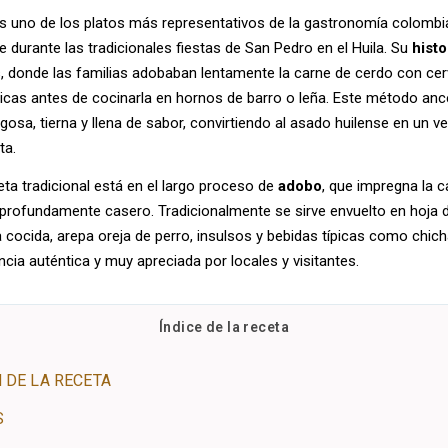
s uno de los platos más representativos de la gastronomía colombi
le durante las tradicionales fiestas de San Pedro en el Huila. Su
histo
 donde las familias adobaban lentamente la carne de cerdo con cerv
icas antes de cocinarla en hornos de barro o leña. Este método anc
gosa, tierna y llena de sabor, convirtiendo al asado huilense en un 
ta.
eta tradicional está en el largo proceso de
adobo
, que impregna la 
 profundamente casero. Tradicionalmente se sirve envuelto en hoja d
cocida, arepa oreja de perro, insulsos y bebidas típicas como chic
cia auténtica y muy apreciada por locales y visitantes.
Índice de la receta
 DE LA RECETA
S