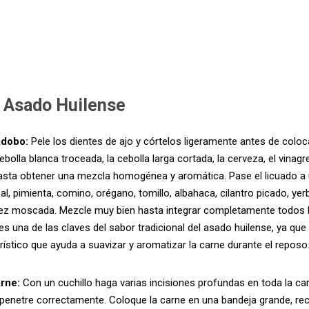
 Asado Huilense
adobo:
Pele los dientes de ajo y córtelos ligeramente antes de coloca
ebolla blanca troceada, la cebolla larga cortada, la cerveza, el vinagr
hasta obtener una mezcla homogénea y aromática. Pase el licuado a 
al, pimienta, comino, orégano, tomillo, albahaca, cilantro picado, yer
nuez moscada. Mezcle muy bien hasta integrar completamente todos 
 es una de las claves del sabor tradicional del asado huilense, ya que
rístico que ayuda a suavizar y aromatizar la carne durante el reposo
arne:
Con un cuchillo haga varias incisiones profundas en toda la ca
penetre correctamente. Coloque la carne en una bandeja grande, rec