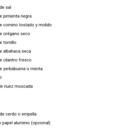
de sal
e pimienta negra
de comino tostado y molido
de orégano seco
e tomillo
de albahaca seca
e cilantro fresco
de yerbabuena o menta
l
 de nuez moscada
 de cerdo o empella
o papel aluminio (opcional)