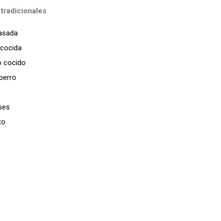
radicionales
asada
 cocida
o cocido
perro
ses
to