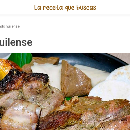
Receta de Asado huilense
do huilense
uilense