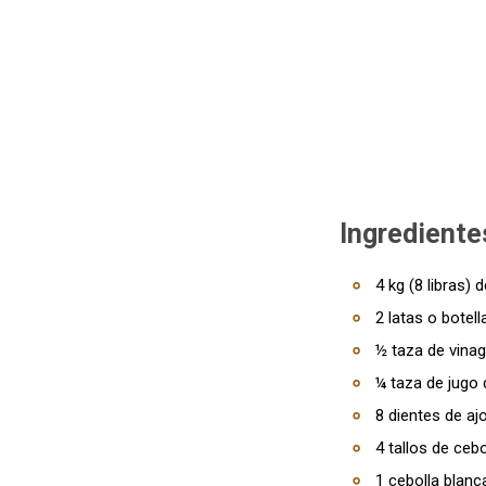
Ingrediente
4 kg (8 libras) 
2 latas o botel
½ taza de vinag
¼ taza de jugo 
8 dientes de aj
4 tallos de cebo
1 cebolla blanc