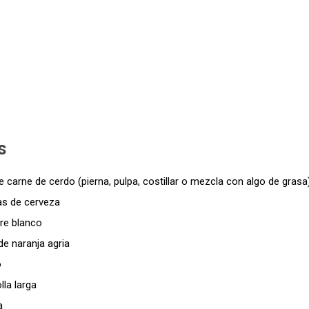
s
de carne de cerdo (pierna, pulpa, costillar o mezcla con algo de grasa
las de cerveza
re blanco
de naranja agria
o
lla larga
a