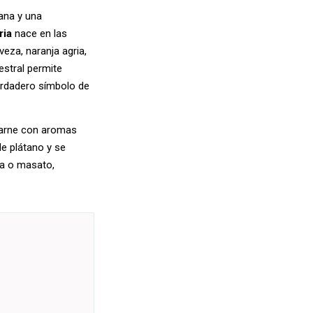
ana y una
ria
nace en las
eza, naranja agria,
estral permite
verdadero símbolo de
carne con aromas
e plátano y se
ha o masato,