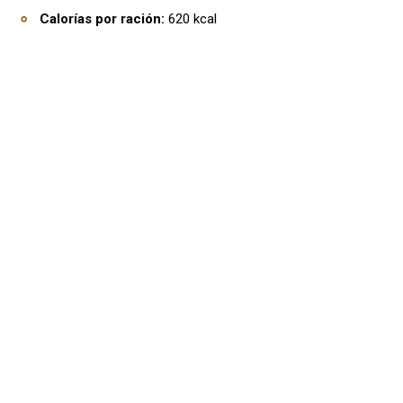
Calorías por ración:
620 kcal