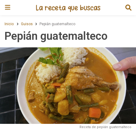
Receta de Pepián guatemalteco
Inicio
Guisos
Pepián guatemalteco
Pepián guatemalteco
Receta de pepián guatemalteco