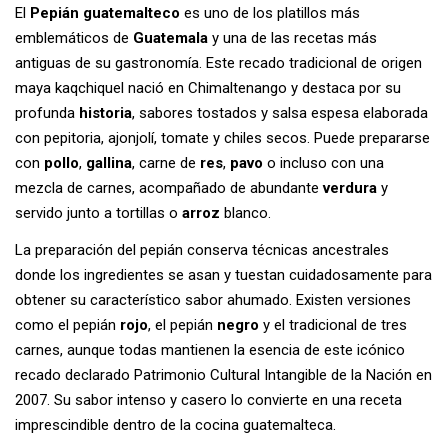
El
Pepián guatemalteco
es uno de los platillos más
emblemáticos de
Guatemala
y una de las recetas más
antiguas de su gastronomía. Este recado tradicional de origen
maya kaqchiquel nació en Chimaltenango y destaca por su
profunda
historia
, sabores tostados y salsa espesa elaborada
con pepitoria, ajonjolí, tomate y chiles secos. Puede prepararse
con
pollo
,
gallina
, carne de
res
,
pavo
o incluso con una
mezcla de carnes, acompañado de abundante
verdura
y
servido junto a tortillas o
arroz
blanco.
La preparación del pepián conserva técnicas ancestrales
donde los ingredientes se asan y tuestan cuidadosamente para
obtener su característico sabor ahumado. Existen versiones
como el pepián
rojo
, el pepián
negro
y el tradicional de tres
carnes, aunque todas mantienen la esencia de este icónico
recado declarado Patrimonio Cultural Intangible de la Nación en
2007. Su sabor intenso y casero lo convierte en una receta
imprescindible dentro de la cocina guatemalteca.