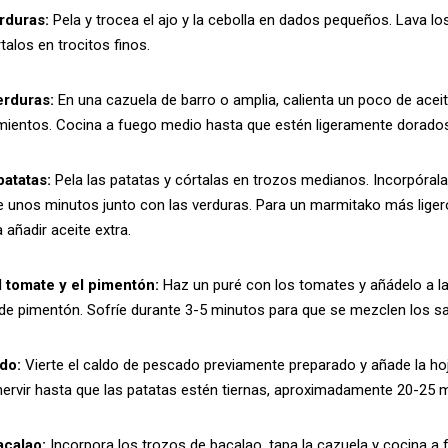
erduras:
Pela y trocea el ajo y la cebolla en dados pequeños. Lava los
talos en trocitos finos.
erduras:
En una cazuela de barro o amplia, calienta un poco de aceit
pimientos. Cocina a fuego medio hasta que estén ligeramente dorado
patatas:
Pela las patatas y córtalas en trozos medianos. Incorpórala
e unos minutos junto con las verduras. Para un marmitako más ligero,
 añadir aceite extra.
l tomate y el pimentón:
Haz un puré con los tomates y añádelo a la
de pimentón. Sofríe durante 3-5 minutos para que se mezclen los s
ldo:
Vierte el caldo de pescado previamente preparado y añade la hoja
 hervir hasta que las patatas estén tiernas, aproximadamente 20-25 
acalao:
Incorpora los trozos de bacalao, tapa la cazuela y cocina a 