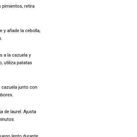
 pimientos, retira
e y añade la cebolla,
s.
s a la cazuela y
 utiliza patatas
 cazuela junto con
abores.
 de laurel. Ajusta
minutos.
fuego lento durante