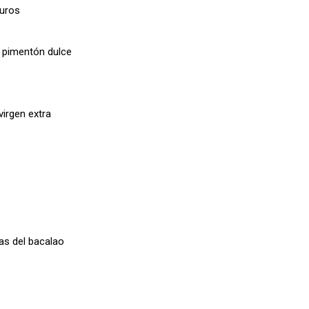
uros
 pimentón dulce
virgen extra
as del bacalao