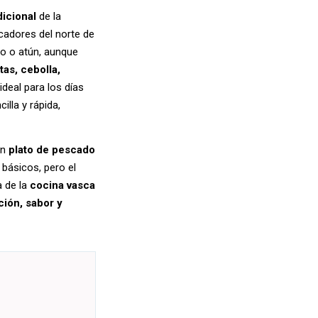
dicional
de la
cadores del norte de
o o atún, aunque
tas, cebolla,
deal para los días
illa y rápida,
un
plato de pescado
básicos, pero el
a de la
cocina vasca
ción, sabor y