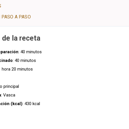
S
 PASO A PASO
 de la receta
eparación
: 40 minutos
cinado
: 40 minutos
 1 hora 20 minutos
to principal
a
: Vasca
ación (kcal)
: 430 kcal