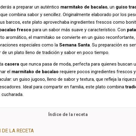
nderás a preparar un auténtico
marmitako de bacalao
, un
guiso tra
que combina sabor y sencillez. Originalmente elaborado por los pes
us barcos, este plato aprovechaba ingredientes frescos como bonit
bacalao fresco
para un sabor más suave y característico. Con
pata
ito aromático, el marmitako se convierte en un guiso reconfortante, i
braciones especiales como la
Semana Santa
. Su preparación es senc
r de un plato lleno de tradición y sabor en poco tiempo.
eta
casera
que nunca pasa de moda, perfecta para quienes buscan 
inar el
marmitako de bacalao
requiere pocos ingredientes frescos y 
ular: un guiso jugoso, lleno de sabor y textura, que refleja la riquez
pescadores. Ideal para compartir en familia, este plato combina
tradi
 cucharada.
Índice de la receta
 DE LA RECETA