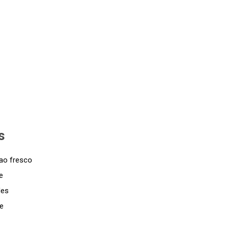
s
lao fresco
e
des
de