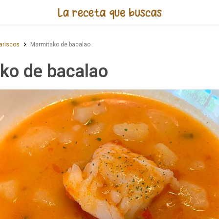
Receta de Marmitako de bacala
ariscos
Marmitako de bacalao
ko de bacalao