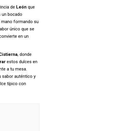
vincia de
León
que
es un bocado
n a mano formando su
sabor único que se
convierte en un
Cistierna
, donde
rar
estos dulces en
nte a tu mesa.
u sabor auténtico y
lce típico con