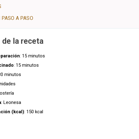
S
 PASO A PASO
 de la receta
eparación
: 15 minutos
cinado
: 15 minutos
 30 minutos
unidades
ostería
a
: Leonesa
ación (kcal)
: 150 kcal