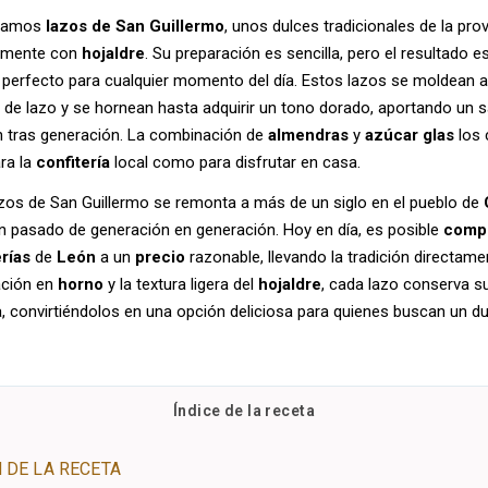
inamos
lazos de San Guillermo
, unos dulces tradicionales de la pro
almente con
hojaldre
. Su preparación es sencilla, pero el resultado 
so, perfecto para cualquier momento del día. Estos lazos se moldea
 de lazo y se hornean hasta adquirir un tono dorado, aportando un 
 tras generación. La combinación de
almendras
y
azúcar glas
los 
ara la
confitería
local como para disfrutar en casa.
zos de San Guillermo se remonta a más de un siglo en el pueblo de
n pasado de generación en generación. Hoy en día, es posible
comp
erías
de
León
a un
precio
razonable, llevando la tradición directame
ación en
horno
y la textura ligera del
hojaldre
, cada lazo conserva s
, convirtiéndolos en una opción deliciosa para quienes buscan un du
Índice de la receta
 DE LA RECETA