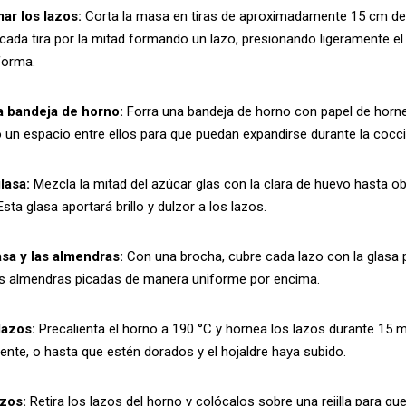
ar los lazos:
Corta la masa en tiras de aproximadamente 15 cm de 
cada tira por la mitad formando un lazo, presionando ligeramente el
forma.
a bandeja de horno:
Forra una bandeja de horno con papel de horne
 un espacio entre ellos para que puedan expandirse durante la cocci
lasa:
Mezcla la mitad del azúcar glas con la clara de huevo hasta 
ta glasa aportará brillo y dulzor a los lazos.
asa y las almendras:
Con una brocha, cubre cada lazo con la glasa 
as almendras picadas de manera uniforme por encima.
lazos:
Precalienta el horno a 190 °C y hornea los lazos durante 15 
te, o hasta que estén dorados y el hojaldre haya subido.
azos:
Retira los lazos del horno y colócalos sobre una rejilla para qu