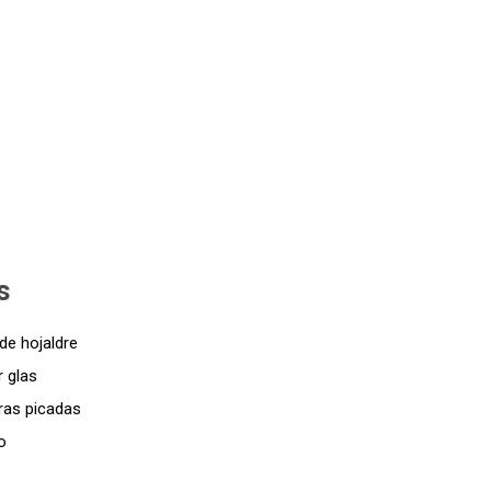
s
de hojaldre
 glas
ras picadas
o