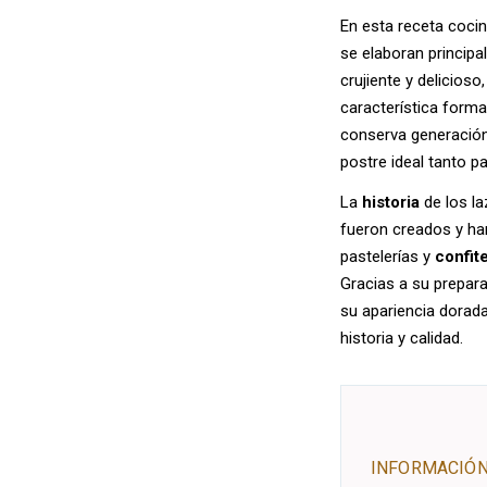
En esta receta coc
se elaboran princip
crujiente y delicio
característica forma
conserva generación
postre ideal tanto p
La
historia
de los la
fueron creados y ha
pastelerías y
confit
Gracias a su prepar
su apariencia dorada
historia y calidad.
INFORMACIÓN