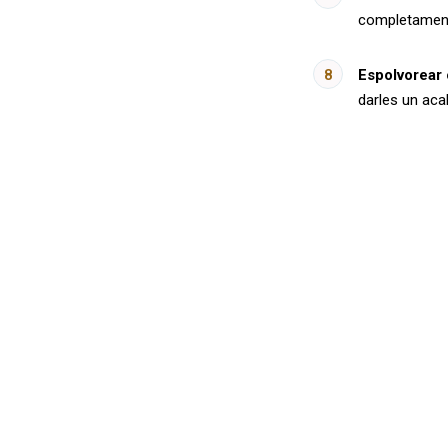
completament
Espolvorear 
darles un acab