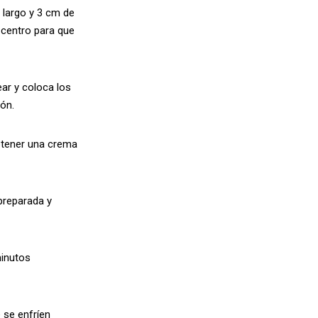
largo y 3 cm de
 centro para que
ar y coloca los
ón.
obtener una crema
preparada y
minutos
e se enfríen