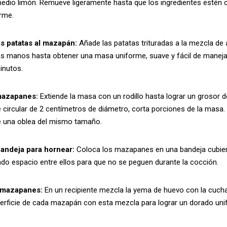
medio limón. Remueve ligeramente hasta que los ingredientes estén
rme.
as patatas al mazapán:
Añade las patatas trituradas a la mezcla de 
s manos hasta obtener una masa uniforme, suave y fácil de manejar
nutos.
mazapanes:
Extiende la masa con un rodillo hasta lograr un grosor d
circular de 2 centímetros de diámetro, corta porciones de la masa
e una oblea del mismo tamaño.
bandeja para hornear:
Coloca los mazapanes en una bandeja cubier
ndo espacio entre ellos para que no se peguen durante la cocción.
s mazapanes:
En un recipiente mezcla la yema de huevo con la cucha
perficie de cada mazapán con esta mezcla para lograr un dorado uni