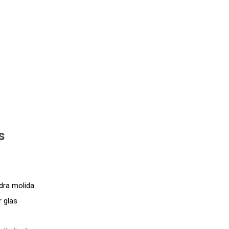
s
dra molida
 glas