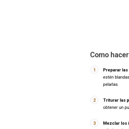
Como hacer
Preparar las
estén blandas
pelarlas.
Triturar las 
obtener un p
Mezclar los 