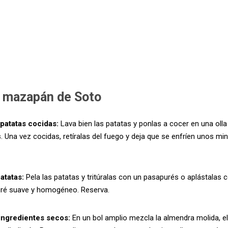
 mazapán de Soto
 patatas cocidas:
Lava bien las patatas y ponlas a cocer en una oll
. Una vez cocidas, retíralas del fuego y deja que se enfríen unos mi
patatas:
Pela las patatas y tritúralas con un pasapurés o aplástalas 
uré suave y homogéneo. Reserva.
ingredientes secos:
En un bol amplio mezcla la almendra molida, el