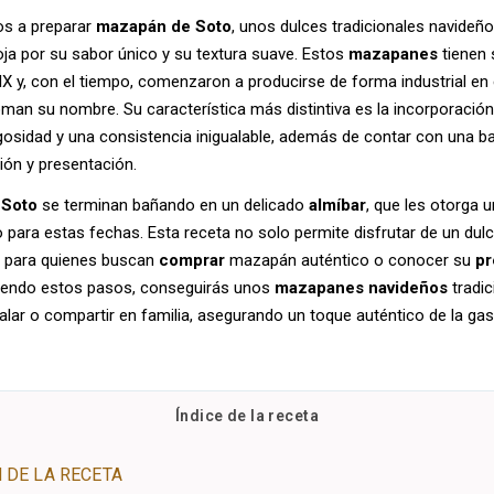
os a preparar
mazapán de Soto
, unos dulces tradicionales navideñ
ioja por su sabor único y su textura suave. Estos
mazapanes
tienen 
IX y, con el tiempo, comenzaron a producirse de forma industrial en
man su nombre. Su característica más distintiva es la incorporació
gosidad y una consistencia inigualable, además de contar con una 
ción y presentación.
 Soto
se terminan bañando en un delicado
almíbar
, que les otorga un
 para estas fechas. Esta receta no solo permite disfrutar de un dulce
l para quienes buscan
comprar
mazapán auténtico o conocer su
pr
uiendo estos pasos, conseguirás unos
mazapanes navideños
tradic
alar o compartir en familia, asegurando un toque auténtico de la ga
Índice de la receta
 DE LA RECETA