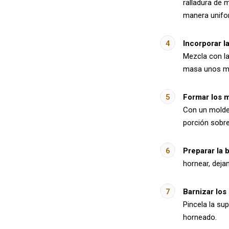
ralladura de 
manera unifo
Incorporar l
Mezcla con la
masa unos mi
Formar los 
Con un molde 
porción sobr
Preparar la 
hornear, deja
Barnizar lo
Pincela la su
horneado.