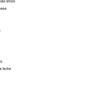
edio limón
base
r
vo
e leche