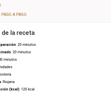
S
 PASO A PASO
 de la receta
eparación
: 20 minutos
cinado
: 20 minutos
 40 minutos
unidades
ostería
a
: Riojana
ación (kcal)
: 120 kcal