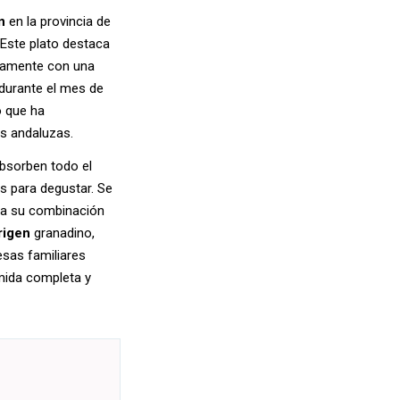
n
en la provincia de
 Este plato destaca
ntamente con una
durante el mes de
o que ha
s andaluzas.
absorben todo el
as para degustar. Se
 a su combinación
rigen
granadino,
sas familiares
omida completa y