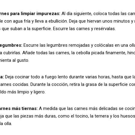
arnes para limpiar impurezas:
Al día siguiente, coloca todas las car
e con agua fría y lleva a ebullición. Deja que hiervan unos minutos y 
 que suban a la superficie. Escurre las carnes y resérvalas.
legumbres:
Escurre las legumbres remojadas y colócalas en una olla
a cubrirlas. Añade todas las carnes, la cebolla picada finamente, hin
imienta al gusto.
a:
Deja cocinar todo a fuego lento durante varias horas, hasta que 
carnes cocidas. Durante la cocción, retira la grasa de la superficie 
ldo más limpio y ligero.
carnes más tiernas:
A medida que las carnes más delicadas se cocina
eja que las piezas más duras, como el tocino, la ternera y los hueso
a olla.