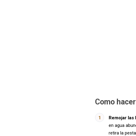
Como hacer 
Remojar las
en agua abund
retira la pes