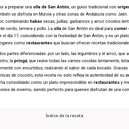
os a preparar una
olla de San Antón
, un guiso tradicional con
orige
mbién se disfruta en Murcia y otras zonas de Andalucía como Jaén.
bor, combinando
habas
secas, judías, garbanzos y arroz cocidos le
de cerdo, ternera y pollo. La
olla
de San Antón es ideal para
comer
 el día 17, coincidiendo con la festividad de San Antón, y es un plat
 hogares como
restaurantes
que buscan ofrecer recetas tradicionale
 dos partes diferenciadas: por un lado, las legumbres y el arroz, que 
otro, la
pringá
, que reúne todas las carnes cocidas lentamente, list
ente con encurtidos, realzando el sabor de cada bocado. Gracias
cnicas de cocción, esta receta no solo refleja la autenticidad de su
o
 ha consolidado como un plato imprescindible en
restaurantes
y me
iones de invierno, siendo perfecto para quienes disfrutan de una c
Índice de la receta