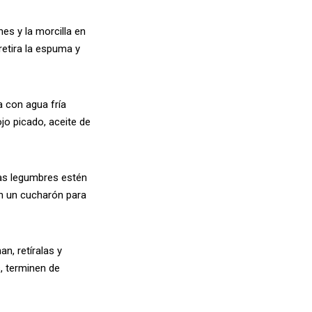
nes y la morcilla en
retira la espuma y
 con agua fría
ojo picado, aceite de
las legumbres estén
con un cucharón para
n, retíralas y
s, terminen de