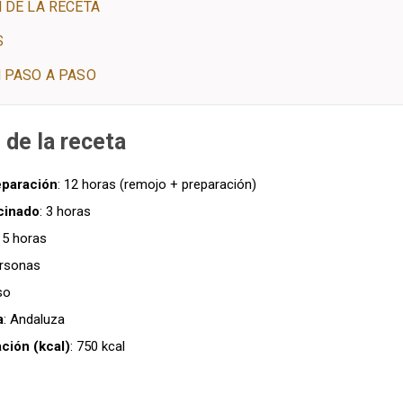
 DE LA RECETA
S
 PASO A PASO
 de la receta
eparación
: 12 horas (remojo + preparación)
cinado
: 3 horas
15 horas
ersonas
so
a
: Andaluza
ación (kcal)
: 750 kcal