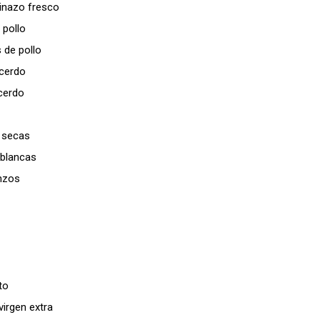
inazo fresco
 pollo
 de pollo
 cerdo
cerdo
 secas
 blancas
nzos
to
virgen extra