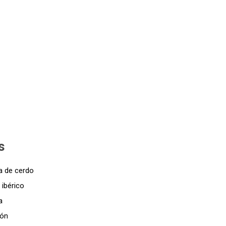
s
la de cerdo
 ibérico
a
món