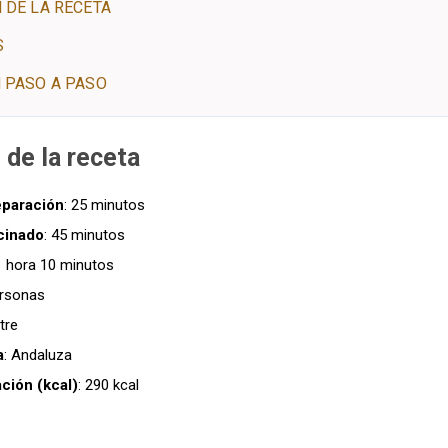
 DE LA RECETA
S
 PASO A PASO
 de la receta
eparación
: 25 minutos
cinado
: 45 minutos
 1 hora 10 minutos
ersonas
tre
a
: Andaluza
ación (kcal)
: 290 kcal