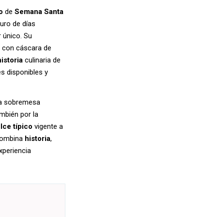
o
de
Semana Santa
uro de días
r único. Su
 con cáscara de
historia
culinaria de
s disponibles y
la sobremesa
mbién por la
lce típico
vigente a
 combina
historia
,
xperiencia