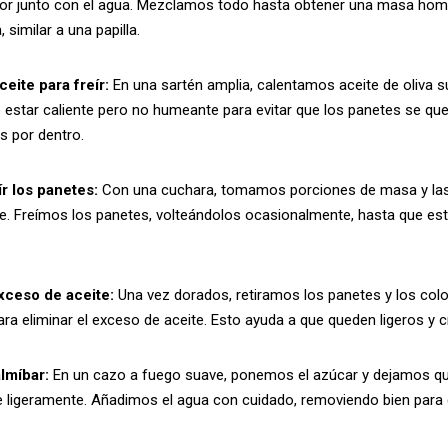
ior junto con el agua. Mezclamos todo hasta obtener una masa ho
 similar a una papilla.
ceite para freír:
En una sartén amplia, calentamos aceite de oliva 
e estar caliente pero no humeante para evitar que los panetes se qu
s por dentro.
ír los panetes:
Con una cuchara, tomamos porciones de masa y la
te. Freímos los panetes, volteándolos ocasionalmente, hasta que es
exceso de aceite:
Una vez dorados, retiramos los panetes y los co
ra eliminar el exceso de aceite. Esto ayuda a que queden ligeros y cr
almíbar:
En un cazo a fuego suave, ponemos el azúcar y dejamos q
 ligeramente. Añadimos el agua con cuidado, removiendo bien para d