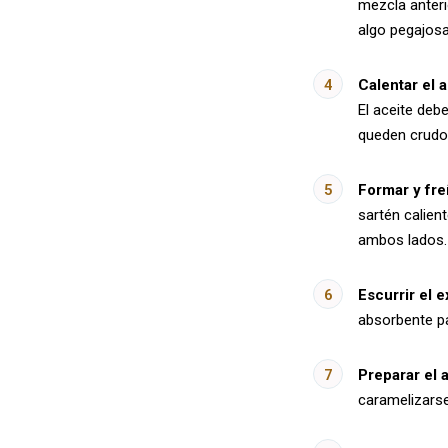
mezcla anter
algo pegajosa,
Calentar el a
El aceite deb
queden crudo
Formar y fre
sartén calien
ambos lados.
Escurrir el 
absorbente pa
Preparar el 
caramelizarse