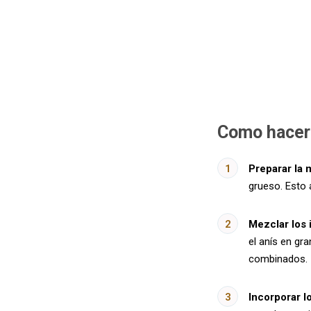
Como hacer
Preparar la 
grueso. Esto 
Mezclar los 
el anís en gr
combinados.
Incorporar l