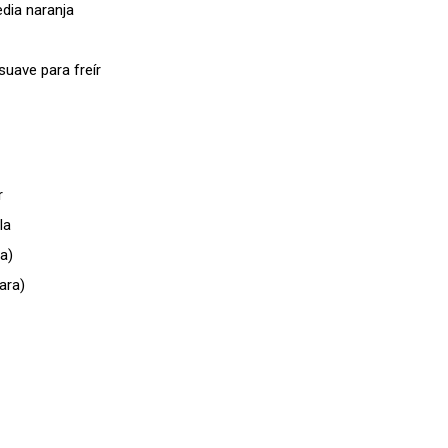
dia naranja
suave para freír
r
la
a)
ara)