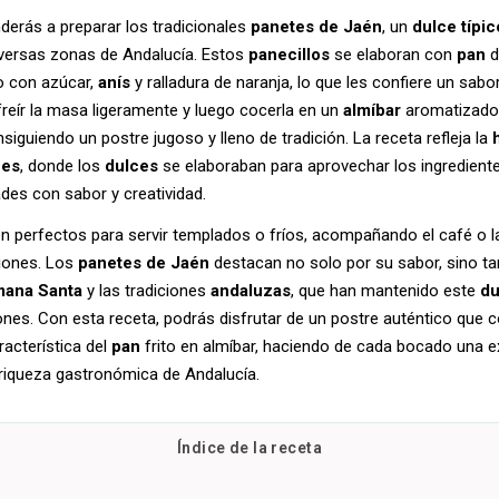
derás a preparar los tradicionales
panetes de Jaén
, un
dulce típic
versas zonas de Andalucía. Estos
panecillos
se elaboran con
pan
d
o con azúcar,
anís
y ralladura de naranja, lo que les confiere un sabo
freír la masa ligeramente y luego cocerla en un
almíbar
aromatizado
nsiguiendo un postre jugoso y lleno de tradición. La receta refleja la
ces
, donde los
dulces
se elaboraban para aprovechar los ingrediente
ades con sabor y creatividad.
n perfectos para servir templados o fríos, acompañando el café o 
ciones. Los
panetes de Jaén
destacan no solo por su sabor, sino ta
ana Santa
y las tradiciones
andaluzas
, que han mantenido este
du
ones. Con esta receta, podrás disfrutar de un postre auténtico que
racterística del
pan
frito en almíbar, haciendo de cada bocado una e
 riqueza gastronómica de Andalucía.
Índice de la receta