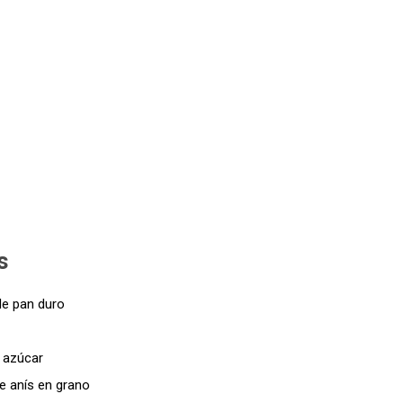
s
de pan duro
 azúcar
e anís en grano