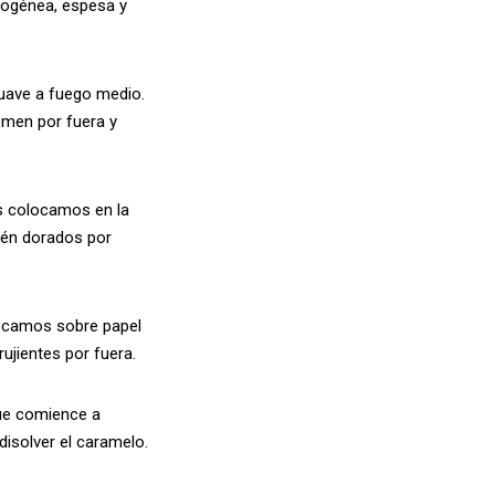
mogénea, espesa y
suave a fuego medio.
emen por fuera y
s colocamos en la
tén dorados por
locamos sobre papel
ujientes por fuera.
ue comience a
isolver el caramelo.