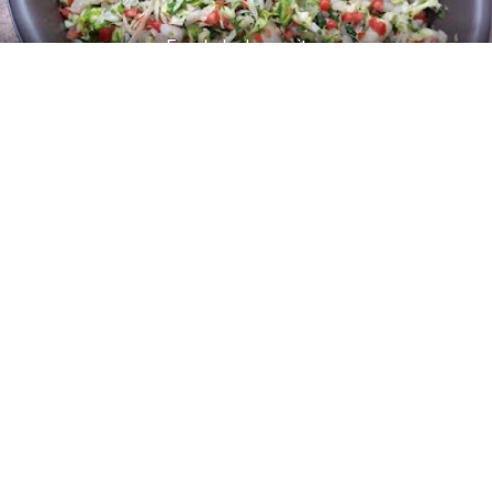
Ensalada de cueritos
SIGUIENTE
ANTERIOR
Sopa al cuarto de hora
Aperitivos y tapas
Arroces
Bebidas
Carnes
Conservas
Cremas y purés
Empanadas y cocas
Ensaladas y verduras
Guisos
Huevos y lácteos
Legumbres
pan
Panes
Pescados y mariscos