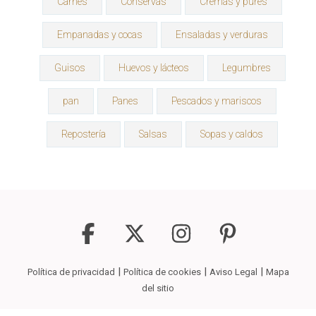
Carnes
Conservas
Cremas y purés
Empanadas y cocas
Ensaladas y verduras
Guisos
Huevos y lácteos
Legumbres
pan
Panes
Pescados y mariscos
Repostería
Salsas
Sopas y caldos
|
|
|
Política de privacidad
Política de cookies
Aviso Legal
Mapa
del sitio
Copyright © 2026
La Receta Que Buscas