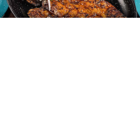
Pescado zarandeado
ANTERIOR
SIGUIENTE
Aperitivos y tapas
Arroces
Bebidas
Carnes
Conservas
Cremas y purés
Empanadas y cocas
Ensaladas y verduras
Guisos
Huevos y lácteos
Legumbres