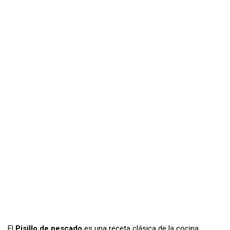
El
Pisillo de pescado
es una receta clásica de la cocina