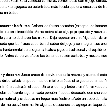
 oscurezcan. Esta variedad de frutas, combinadas con el jugo cítrico,
u textura jugosa característica, más líquida que una ensalada de f
mo un batido.
acerar las frutas:
Coloca las frutas cortadas (excepto los bananos
rio o acero inoxidable. Vierte sobre ellas el jugo preparado y mezc
e para no deshacer los trozos. Deja reposar en el refrigerador dur
odo que las frutas absorban el sabor del jugo y se integren sus ar
 fundamental para lograr la textura jugosa tradicional y el equilibrio
ido. Antes de servir, añade los bananos recién cortados y mezcla n
ir y decorar:
Justo antes de servir, prueba la mezcla y ajusta el sabo
 dulce, añade un poco más de miel o azúcar; si te gusta con más f
 limón resaltarán el sabor. Sirve el come y bebe bien frío, en vasos 
cluir suficiente jugo en cada porción. Puedes decorarlo con una c
ogur natural, y si deseas un toque más festivo, añade un poco de rall
 de maracuyá encima. En algunas ocasiones, se agrega un toque de 