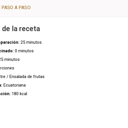
 PASO A PASO
 de la receta
paración:
25 minutos
cinado:
0 minutos
5 minutos
rciones
re / Ensalada de frutas
a:
Ecuatoriana
ación:
180 kcal