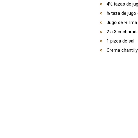
4½ tazas de jug
½ taza de jugo 
Jugo de ½ lima
2 a 3 cucharad
1 pizca de sal
Crema chantilly