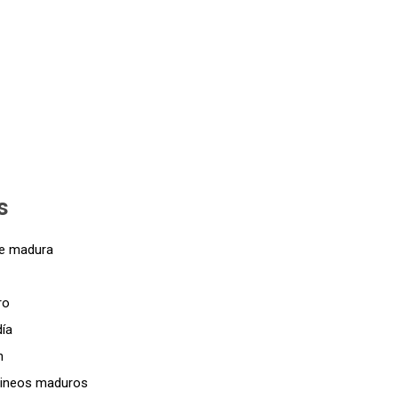
s
de madura
ro
día
n
uineos maduros