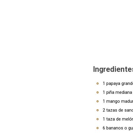
Ingrediente
1 papaya gran
1 piña mediana
1 mango madu
2 tazas de san
1 taza de meló
6 bananos o g