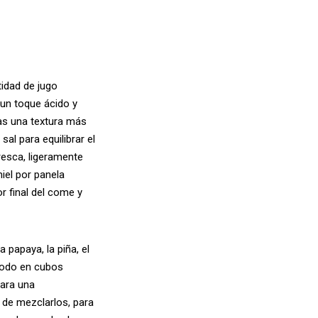
tidad de jugo
 un toque ácido y
eas una textura más
sal para equilibrar el
resca, ligeramente
miel por panela
r final del come y
 papaya, la piña, el
 todo en cubos
ara una
 de mezclarlos, para