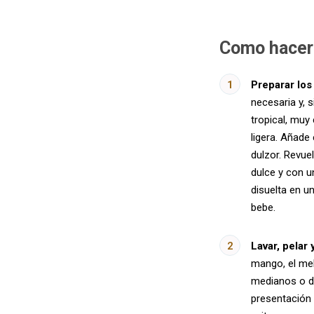
Como hacer
Preparar los
necesaria y, 
tropical, muy
ligera. Añade 
dulzor. Revue
dulce y con u
disuelta en u
bebe.
Lavar, pelar 
mango, el mel
medianos o d
presentación 