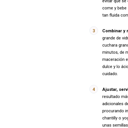
evitar que se
come y bebe s
tan fluida co
Combinar y m
grande de vid
cuchara grand
minutos, de m
maceración es
dulce y lo ác
cuidado.
Ajustar, serv
resultado más
adicionales de
procurando in
chantilly o y
unas semillas