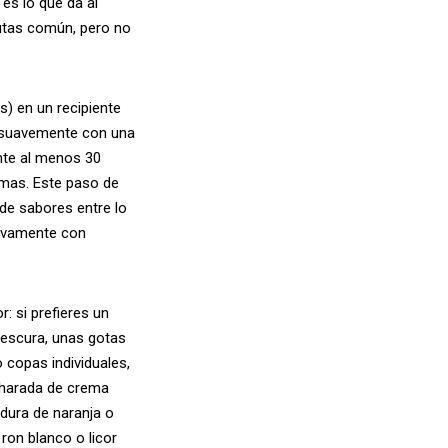
 es lo que da al
rutas común, pero no
) en un recipiente
la suavemente con una
ante al menos 30
omas. Este paso de
 de sabores entre lo
uevamente con
r: si prefieres un
rescura, unas gotas
o copas individuales,
ucharada de crema
adura de naranja o
ron blanco o licor