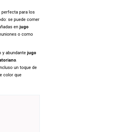
, perfecta para los
todo: se puede comer
bañadas en
jugo
 reuniones o como
no y abundante
jugo
atoriano
.
ncluso un toque de
de color que