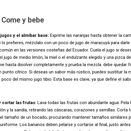
 Come y bebe
 jugos y el almíbar base:
Exprime las naranjas hasta obtener la can
si lo prefieres, mézclalo con un poco de jugo de maracuyá para darle
 común en las versiones costeñas del Ecuador. Cuela el jugo si des
el jugo de medio limón, la miel o el endulzante elegido y una pizca de 
lve hasta disolver completamente y prueba la mezcla: debe quedar f
n punto cítrico. Si deseas un sabor más rústico, puedes sustituir la 
n poco del mismo jugo tibio. Esta base es clave, ya que define el sabo
y cortar las frutas:
Lava todas las frutas con abundante agua. Pela la
ón y la sandía, retirando las cáscaras, corazones y semillas. Corta
el tamaño de un bocado, procurando mantener tamaños similares p
uniforme. Los bananos deben pelarse y cortarse al final, justo antes