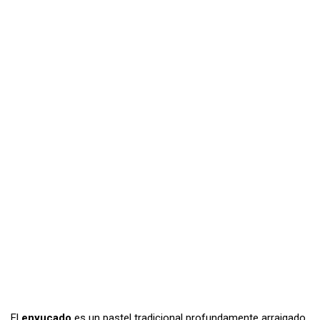
El
enyucado
es un pastel tradicional profundamente arraigado