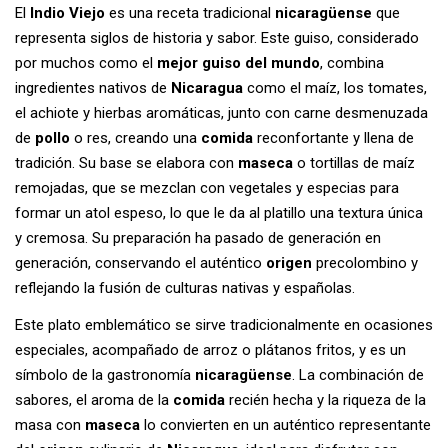
El
Indio Viejo
es una receta tradicional
nicaragüense
que
representa siglos de historia y sabor. Este guiso, considerado
por muchos como el
mejor guiso del mundo
, combina
ingredientes nativos de
Nicaragua
como el maíz, los tomates,
el achiote y hierbas aromáticas, junto con carne desmenuzada
de
pollo
o res, creando una
comida
reconfortante y llena de
tradición. Su base se elabora con
maseca
o tortillas de maíz
remojadas, que se mezclan con vegetales y especias para
formar un atol espeso, lo que le da al platillo una textura única
y cremosa. Su preparación ha pasado de generación en
generación, conservando el auténtico
origen
precolombino y
reflejando la fusión de culturas nativas y españolas.
Este plato emblemático se sirve tradicionalmente en ocasiones
especiales, acompañado de arroz o plátanos fritos, y es un
símbolo de la gastronomía
nicaragüense
. La combinación de
sabores, el aroma de la
comida
recién hecha y la riqueza de la
masa con
maseca
lo convierten en un auténtico representante