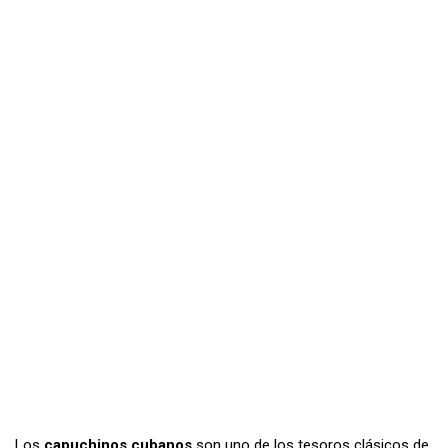
Los
capuchinos cubanos
son uno de los tesoros clásicos de