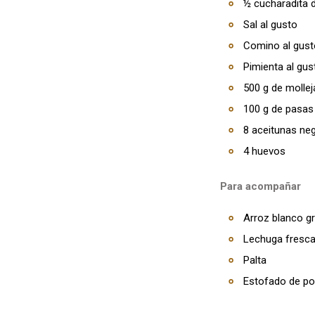
½ cucharadita 
Sal al gusto
Comino al gust
Pimienta al gus
500 g de mollej
100 g de pasas
8 aceitunas ne
4 huevos
Para acompañar
Arroz blanco g
Lechuga fresc
Palta
Estofado de pol