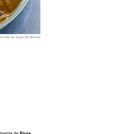
Receta de Sopa de Novios
almente de
Piura
,