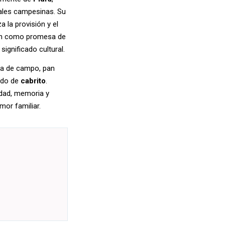
ales campesinas. Su
a la provisión y el
 pan como promesa de
ignificado cultural.
na de campo, pan
fado de
cabrito
.
idad, memoria y
mor familiar.