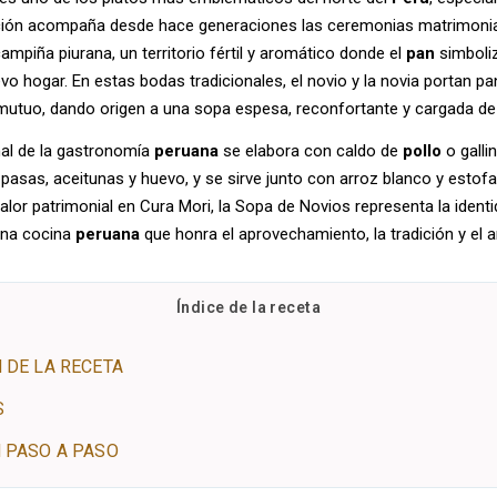
ción acompaña desde hace generaciones las ceremonias matrimoni
ampiña piurana, un territorio fértil y aromático donde el
pan
simboliz
o hogar. En estas bodas tradicionales, el novio y la novia portan
utuo, dando origen a una sopa espesa, reconfortante y cargada de s
nal de la gastronomía
peruana
se elabora con caldo de
pollo
o galli
pasas, aceitunas y huevo, y se sirve junto con arroz blanco y esto
lor patrimonial en Cura Mori, la Sopa de Novios representa la ident
una cocina
peruana
que honra el aprovechamiento, la tradición y el a
Índice de la receta
 DE LA RECETA
S
 PASO A PASO