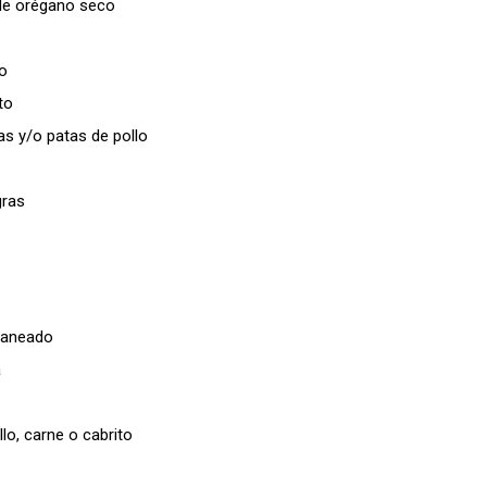
de orégano seco
o
to
as y/o patas de pollo
gras
raneado
a
lo, carne o cabrito