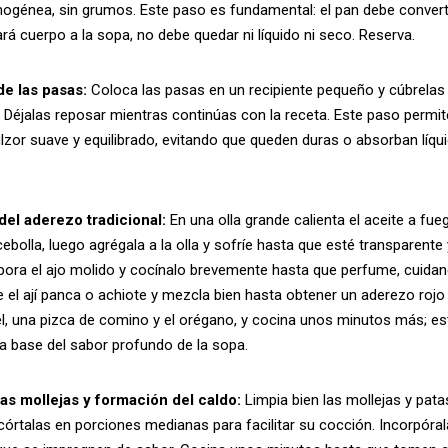
ogénea, sin grumos. Este paso es fundamental: el pan debe conver
ará cuerpo a la sopa, no debe quedar ni líquido ni seco. Reserva.
de las pasas:
Coloca las pasas en un recipiente pequeño y cúbrelas
. Déjalas reposar mientras continúas con la receta. Este paso permite
lzor suave y equilibrado, evitando que queden duras o absorban líqu
del aderezo tradicional:
En una olla grande calienta el aceite a fue
cebolla, luego agrégala a la olla y sofríe hasta que esté transparente
pora el ajo molido y cocínalo brevemente hasta que perfume, cuida
el ají panca o achiote y mezcla bien hasta obtener un aderezo rojo 
el, una pizca de comino y el orégano, y cocina unos minutos más; e
la base del sabor profundo de la sopa.
as mollejas y formación del caldo:
Limpia bien las mollejas y patas
córtalas en porciones medianas para facilitar su cocción. Incorpóral