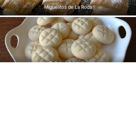
Miguelitos de La Roda
Galletas de chuño
ANTERIOR
SIGUIENTE
Quesadillas de papa
Aperitivos y tapas
Arroces
Bebidas