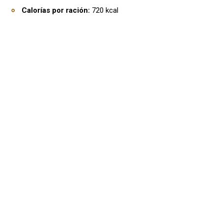
Calorías por ración:
720 kcal