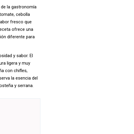
 de la gastronomía
omate, cebolla
sabor fresco que
receta ofrece una
ión diferente para
osidad y sabor. El
ura ligera y muy
ña con chifles,
serva la esencia del
osteña y serrana.