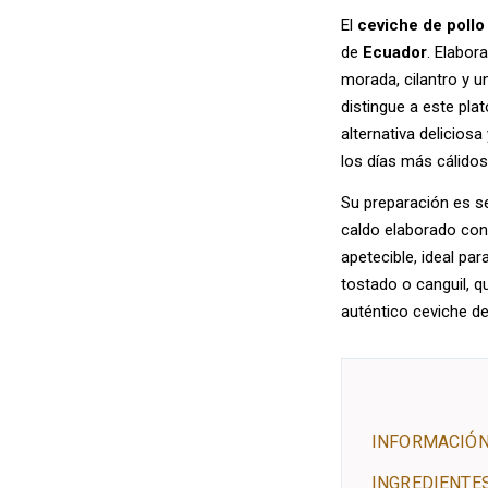
El
ceviche de pollo
de
Ecuador
. Elabo
morada, cilantro y u
distingue a este pla
alternativa delicios
los días más cálidos
Su preparación es sen
caldo elaborado con 
apetecible, ideal pa
tostado o canguil, q
auténtico ceviche de
INFORMACIÓN
INGREDIENTE