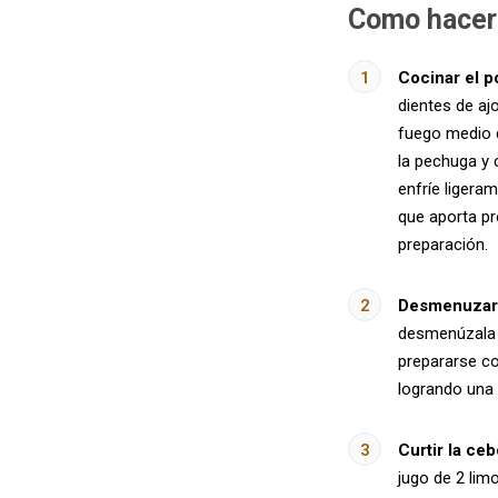
Como hacer 
Cocinar el po
dientes de ajo
fuego medio d
la pechuga y 
enfríe ligera
que aporta pr
preparación.
Desmenuzar e
desmenúzala e
prepararse co
logrando una 
Curtir la ceb
jugo de 2 lim