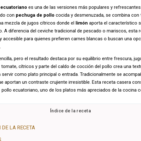
 ecuatoriano
es una de las versiones más populares y refrescantes
rado con
pechuga de pollo
cocida y desmenuzada, se combina con t
na mezcla de jugos cítricos donde el
limón
aporta el característico 
to. A diferencia del ceviche tradicional de pescado o mariscos, esta 
a y accesible para quienes prefieren carnes blancas o buscan una opc
.
cilla, pero el resultado destaca por su equilibrio entre frescura, jug
tomate, cítricos y parte del caldo de cocción del pollo crea una text
ra servir como plato principal o entrada. Tradicionalmente se acompa
ue aportan un contraste crujiente irresistible. Esta receta casera con
 pollo ecuatoriano, uno de los platos más apreciados de la cocina c
Índice de la receta
 DE LA RECETA
S