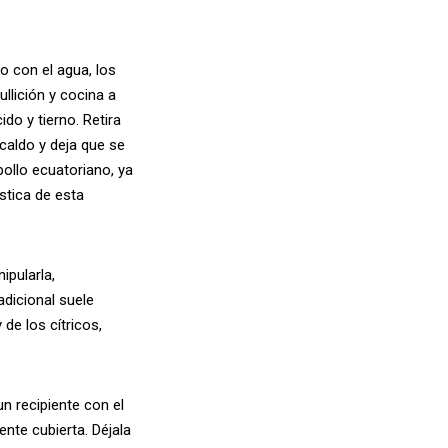
o con el agua, los
ullición y cocina a
o y tierno. Retira
 caldo y deja que se
pollo ecuatoriano, ya
stica de esta
ipularla,
dicional suele
e los cítricos,
un recipiente con el
nte cubierta. Déjala