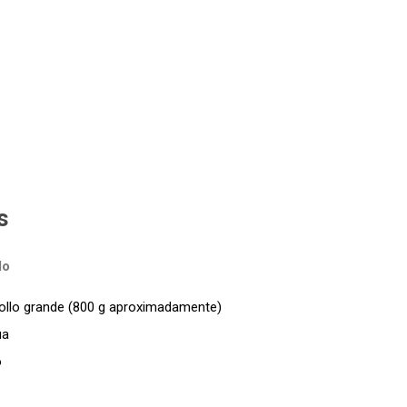
s
lo
ollo grande (800 g aproximadamente)
ua
o