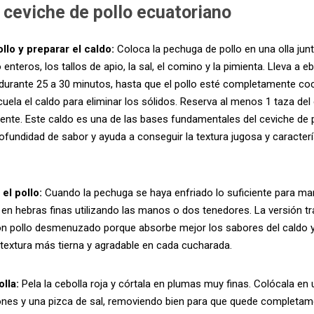
ceviche de pollo ecuatoriano
llo y preparar el caldo:
Coloca la pechuga de pollo en una olla junt
 enteros, los tallos de apio, la sal, el comino y la pimienta. Lleva a eb
urante 25 a 30 minutos, hasta que el pollo esté completamente cocid
cuela el caldo para eliminar los sólidos. Reserva al menos 1 taza del
mente. Este caldo es una de las bases fundamentales del ceviche de 
ofundidad de sabor y ayuda a conseguir la textura jugosa y caracterí
l pollo:
Cuando la pechuga se haya enfriado lo suficiente para man
n hebras finas utilizando las manos o dos tenedores. La versión tra
n pollo desmenuzado porque absorbe mejor los sabores del caldo y d
textura más tierna y agradable en cada cucharada.
olla:
Pela la cebolla roja y córtala en plumas muy finas. Colócala en 
ones y una pizca de sal, removiendo bien para que quede completame